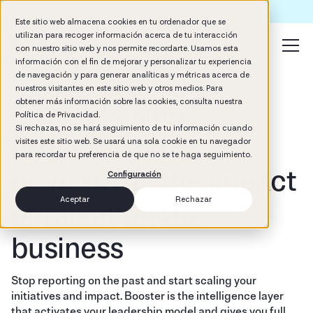
Formación IA para empresas | Booster AI Insights
Este sitio web almacena cookies en tu ordenador que se
utilizan para recoger información acerca de tu interacción
con nuestro sitio web y nos permite recordarte. Usamos esta
información con el fin de mejorar y personalizar tu experiencia
de navegación y para generar analíticas y métricas acerca de
Strategic Talent Orchestration
nuestros visitantes en este sitio web y otros medios. Para
From chasing
obtener más información sobre las cookies, consulta nuestra
Política de Privacidad.
Si rechazas, no se hará seguimiento de tu información cuando
processes to
visites este sitio web. Se usará una sola cookie en tu navegador
para recordar tu preferencia de que no se te haga seguimiento.
orchestrate
the impact
Configuración
Aceptar
Rechazar
of talent on the
business
Stop reporting on the past and start scaling your
initiatives and impact. Booster is the intelligence layer
that activates your leadership model and gives you full