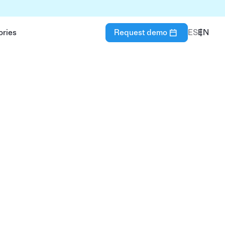
ories
Request demo
ES
EN