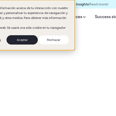
Read more
Formación IA para empresas | Booster AI Insights
información acerca de tu interacción con nuestro
rar y personalizar tu experiencia de navegación y
y Booster
AI HR Studio
Resources
Success st
web y otros medios. Para obtener más información
o web. Se usará una sola cookie en tu navegador
n
Aceptar
Rechazar
People Intelligence