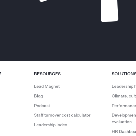
M
RESOURCES
SOLUTION
Lead Magnet
Leadership h
Blog
Climate, cu
Podcast
Performance
Staff turnover cost calculator
Development
evaluation
Leadership Index
HR Dashboar