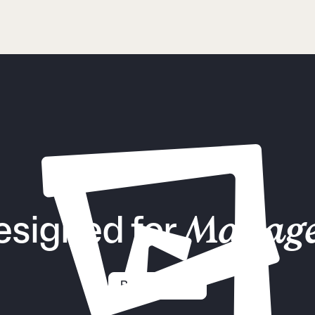
esigned for
Manage
Request demo