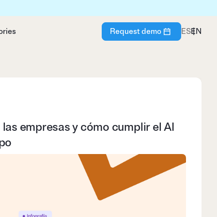
ories
Request demo
ES
EN
n las empresas y cómo cumplir el AI
ipo