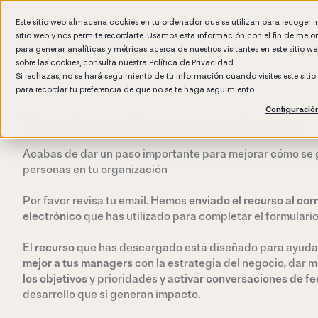
Este sitio web almacena cookies en tu ordenador que se utilizan para recoger 
sitio web y nos permite recordarte. Usamos esta información con el fin de mejo
Wh
para generar analíticas y métricas acerca de nuestros visitantes en este sitio 
sobre las cookies, consulta nuestra
Política de Privacidad.
Si rechazas, no se hará seguimiento de tu información cuando visites este siti
para recordar tu preferencia de que no se te haga seguimiento.
Configuració
Thank you for contacting us
Acabas de dar un paso importante para mejorar cómo se 
personas en tu organización
Por favor revisa tu email. Hemos
enviado el recurso al cor
electrónico
que has utilizado para completar el formulario
El
recurso
que has descargado está diseñado para ayuda
mejor a tus managers
con la estrategia del negocio, dar m
los objetivos
y prioridades y
activar conversaciones de f
desarrollo que sí generan impacto.