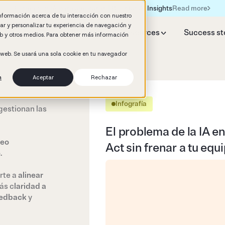
Read more
Formación IA para empresas | Booster AI Insights
información acerca de tu interacción con nuestro
rar y personalizar tu experiencia de navegación y
y Booster
AI HR Studio
Resources
Success st
web y otros medios. Para obtener más información
o web. Se usará una sola cookie en tu navegador
n
Aceptar
Rechazar
Infografía
gestionan las
El problema de la IA e
reo
Act sin frenar a tu equ
.
rte a
alinear
ás c
laridad a
eedback
y