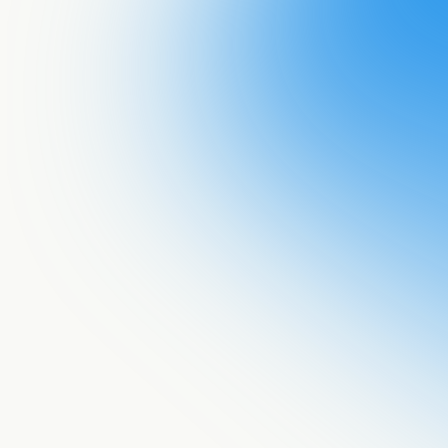
Acepto recib
documento a 
He leído la
p
procese mis 