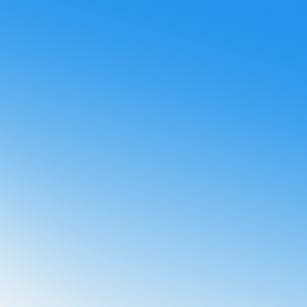
ir otras comunicaciones de Booster.
¡Te enviaremos el
tu email!
olítica de privacidad
y acepto que Booster almacene y
datos personales.
*