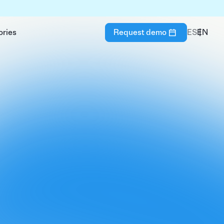
ories
Request demo
ES
EN