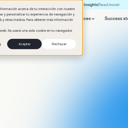
Read more
Formación IA para empresas | Booster AI Insights
información acerca de tu interacción con nuestro
rar y personalizar tu experiencia de navegación y
y Booster
AI HR Studio
Resources
Success st
web y otros medios. Para obtener más información
o web. Se usará una sola cookie en tu navegador
n
Aceptar
Rechazar