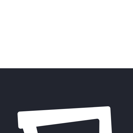
t Roadmap
The Savvy case and how to
successfully​
talent roadmap with a
n for HR. Define objectives,
Exclusive interview with Savvy
and actions to manage your
management. Learn from thei
the keys to attracting, develo
retaining top talent.