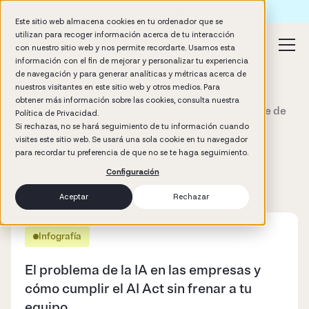
Formación IA para empresas | Booster AI Insights
Este sitio web almacena cookies en tu ordenador que se
utilizan para recoger información acerca de tu interacción
con nuestro sitio web y nos permite recordarte. Usamos esta
información con el fin de mejorar y personalizar tu experiencia
de navegación y para generar analíticas y métricas acerca de
Thank you for contacting us
nuestros visitantes en este sitio web y otros medios. Para
obtener más información sobre las cookies, consulta nuestra
Por favor revisa tu email. Hemos enviado un mensaje de
Política de Privacidad.
bienvenida.
Si rechazas, no se hará seguimiento de tu información cuando
The Pills es nuestra newsletter sobre gestión de
visites este sitio web. Se usará una sola cookie en tu navegador
para recordar tu preferencia de que no se te haga seguimiento.
personas y equipos. Recibirás las últimas noticias
directamente en tu bandeja de entrada.
Configuración
Aceptar
Rechazar
Infografía
El problema de la IA en las empresas y
cómo cumplir el AI Act sin frenar a tu
equipo