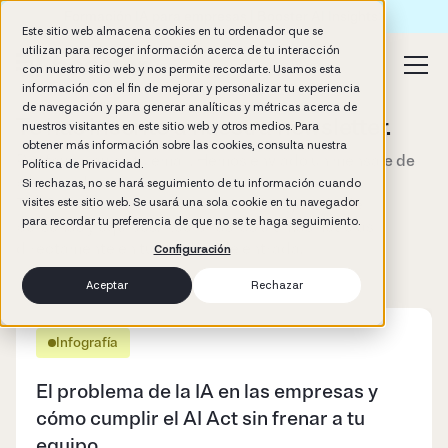
Formación IA para empresas | Booster AI Insights
Este sitio web almacena cookies en tu ordenador que se
utilizan para recoger información acerca de tu interacción
con nuestro sitio web y nos permite recordarte. Usamos esta
información con el fin de mejorar y personalizar tu experiencia
de navegación y para generar analíticas y métricas acerca de
Te has inscrito a nuestra newsletter.
nuestros visitantes en este sitio web y otros medios. Para
obtener más información sobre las cookies, consulta nuestra
Por favor revisa tu email. Hemos enviado un mensaje de
Política de Privacidad.
bienvenida.
Si rechazas, no se hará seguimiento de tu información cuando
The Pills es nuestra newsletter sobre gestión de
visites este sitio web. Se usará una sola cookie en tu navegador
para recordar tu preferencia de que no se te haga seguimiento.
personas y equipos. Recibirás las últimas noticias
directamente en tu bandeja de entrada.
Configuración
Aceptar
Rechazar
Infografía
El problema de la IA en las empresas y
cómo cumplir el AI Act sin frenar a tu
equipo