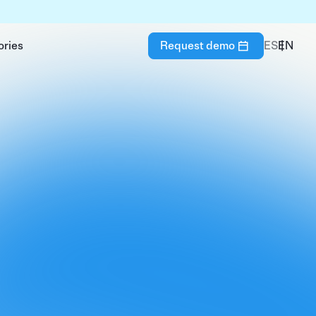
ories
Request demo
ES
EN