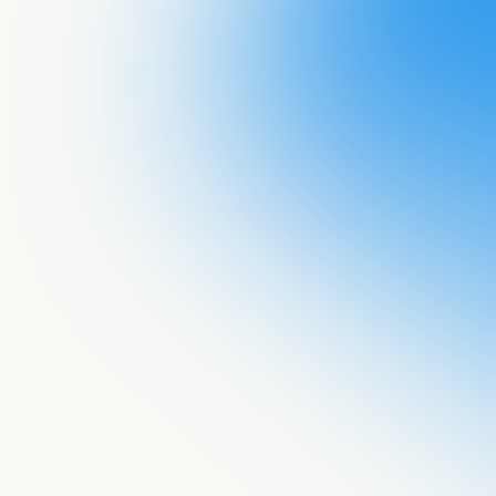
Acepto recib
documento a 
He leído la
p
procese mis 