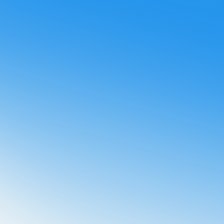
ir otras comunicaciones de Booster
¡Te enviaremos el
tu email!
olítica de privacidad
y acepto que Booster almacene y
datos personales.
*