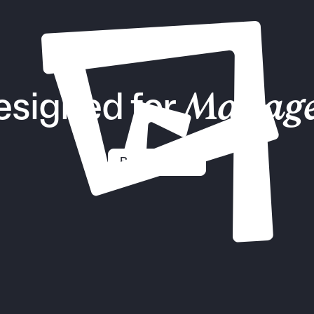
esigned for
Manage
Request demo