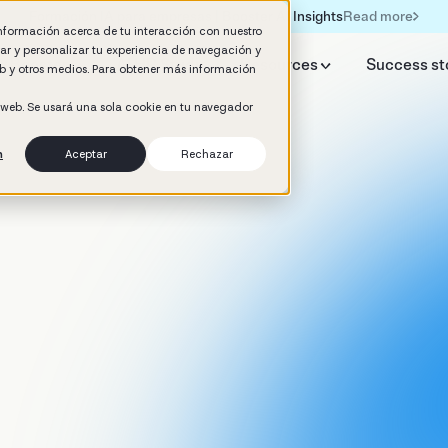
Read more
Formación IA para empresas | Booster AI Insights
información acerca de tu interacción con nuestro
rar y personalizar tu experiencia de navegación y
y Booster
AI HR Studio
Resources
Success st
web y otros medios. Para obtener más información
o web. Se usará una sola cookie en tu navegador
n
Aceptar
Rechazar