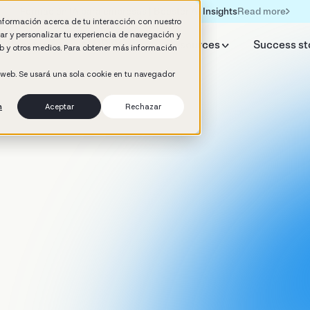
Read more
Formación IA para empresas | Booster AI Insights
información acerca de tu interacción con nuestro
rar y personalizar tu experiencia de navegación y
y Booster
AI HR Studio
Resources
Success st
web y otros medios. Para obtener más información
o web. Se usará una sola cookie en tu navegador
n
Aceptar
Rechazar