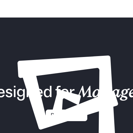
esigned for
Manage
Request demo