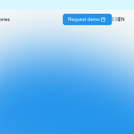
ories
Request demo
ES
EN