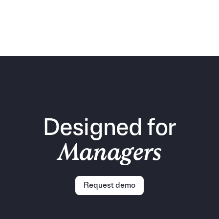
¿Tus managers están liderando… o solo sobreviviendo al
caos?​
Aprende a impulsar a tus managers desde RRHH.
Estrategias y recursos para desarrollar líderes que
potencien el rendimiento de sus equipos.
Designed for
Managers
Request demo