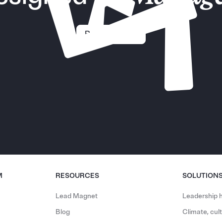
Request demo
M
RESOURCES
SOLUTION
Lead Magnet
Leadership h
Blog
Climate, cu