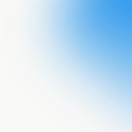
Acepto recib
documento a 
He leído la
p
procese mis 