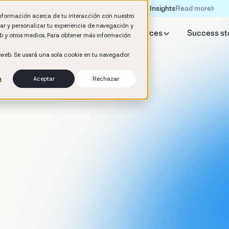
Read more
Formación IA para empresas | Booster AI Insights
información acerca de tu interacción con nuestro
rar y personalizar tu experiencia de navegación y
y Booster
AI HR Studio
Resources
Success st
web y otros medios. Para obtener más información
o web. Se usará una sola cookie en tu navegador
n
Aceptar
Rechazar