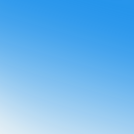
ir otras comunicaciones de Booster.
¡Te enviaremos el
tu email!
olítica de privacidad
y acepto que Booster almacene y
datos personales.
*