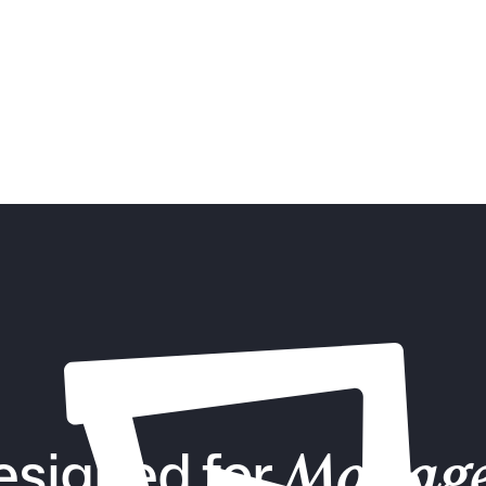
successfully​
talent roadmap with a
n for HR. Define objectives,
Exclusive interview with Savvy
and actions to manage your
management. Learn from thei
the keys to attracting, develo
retaining top talent.
esigned for
Manage