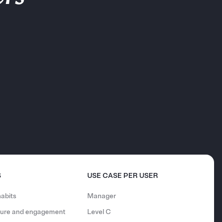
S
USE CASE PER USER
abits
Manager
lture and engagement
Level C