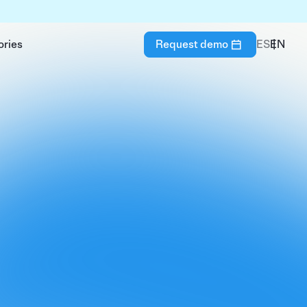
ories
Request demo
ES
EN