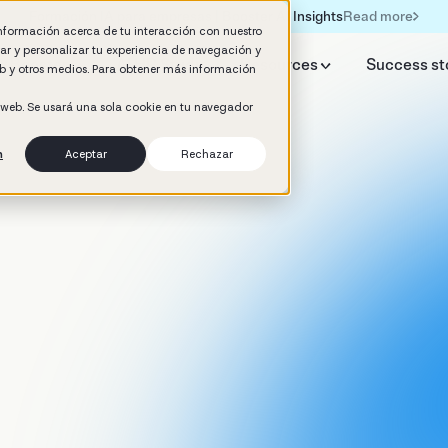
Read more
Formación IA para empresas | Booster AI Insights
información acerca de tu interacción con nuestro
rar y personalizar tu experiencia de navegación y
y Booster
AI HR Studio
Resources
Success st
web y otros medios. Para obtener más información
o web. Se usará una sola cookie en tu navegador
n
Aceptar
Rechazar