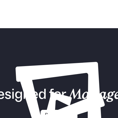
the keys to attracting, develo
retaining top talent.
esigned for
Manage
Request demo