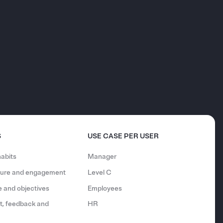
S
USE CASE PER USER
abits
Manager
lture and engagement
Level C
 and objectives
Employees
, feedback and
HR