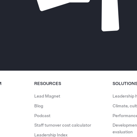
M
RESOURCES
SOLUTION
Lead Magnet
Leadership h
Blog
Climate, cu
Podcast
Performance
Staff turnover cost calculator
Development
evaluation
Leadership Index