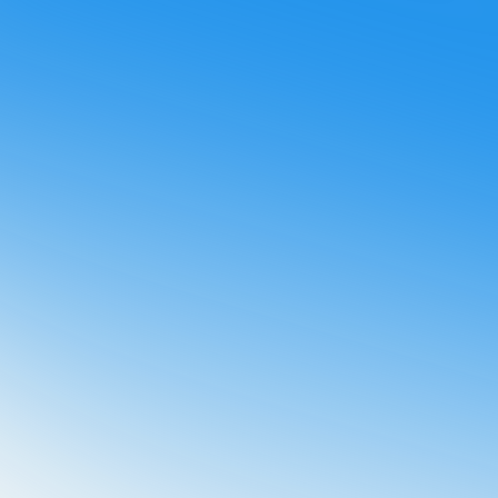
ir otras comunicaciones de Booster.
¡Te enviaremos el video
olítica de privacidad
y acepto que Booster almacene y
datos personales.
*