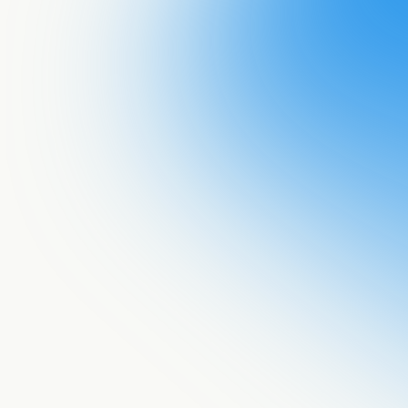
Acepto recib
a tu email!
He leído la
p
procese mis 