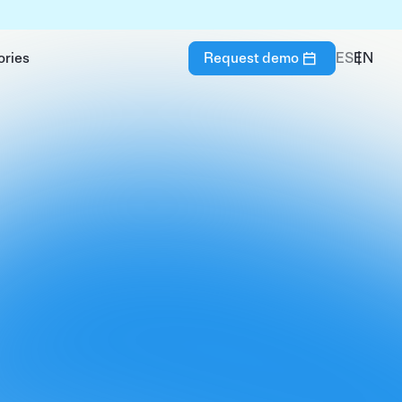
ories
Request demo
ES
EN