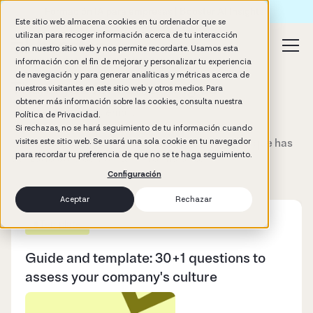
Formación IA para empresas | Booster AI Insights
Este sitio web almacena cookies en tu ordenador que se
utilizan para recoger información acerca de tu interacción
con nuestro sitio web y nos permite recordarte. Usamos esta
información con el fin de mejorar y personalizar tu experiencia
de navegación y para generar analíticas y métricas acerca de
Thank you for contacting us
nuestros visitantes en este sitio web y otros medios. Para
obtener más información sobre las cookies, consulta nuestra
Por favor revisa tu email.
Política de Privacidad.
Si rechazas, no se hará seguimiento de tu información cuando
Hemos enviado la plantilla al correo electrónico que has
visites este sitio web. Se usará una sola cookie en tu navegador
para recordar tu preferencia de que no se te haga seguimiento.
utilizado para completar el formulario.
Configuración
Aceptar
Rechazar
Template
Guide and template: 30+1 questions to
assess your company's culture