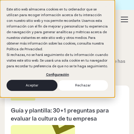
Formación IA para empresas | Booster AI Insights
Este sitio web almacena cookies en tu ordenador que se
utilizan para recoger información acerca de tu interacción
con nuestro sitio web y nos permite recordarte. Usamos esta
información con el fin de mejorar y personalizar tu experiencia
de navegación y para generar analíticas y métricas acerca de
Tu descarga está en camino.
nuestros visitantes en este sitio web y otros medios. Para
obtener más información sobre las cookies, consulta nuestra
Por favor revisa tu email.
Política de Privacidad.
Si rechazas, no se hará seguimiento de tu información cuando
Hemos enviado la plantilla al correo electrónico que has
visites este sitio web. Se usará una sola cookie en tu navegador
para recordar tu preferencia de que no se te haga seguimiento.
utilizado para completar el formulario.
Configuración
Aceptar
Rechazar
Plantilla
Guía y plantilla: 30+1 preguntas para
evaluar la cultura de tu empresa​