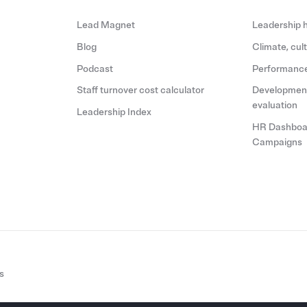
Lead Magnet
Leadership h
Blog
Climate, cu
Podcast
Performance
Staff turnover cost calculator
Development
evaluation
Leadership Index
HR Dashboar
Campaigns
s