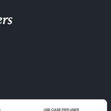
rs
S
USE CASE PER USER