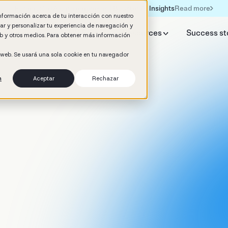
Read more
Formación IA para empresas | Booster AI Insights
información acerca de tu interacción con nuestro
rar y personalizar tu experiencia de navegación y
y Booster
AI HR Studio
Resources
Success st
web y otros medios. Para obtener más información
o web. Se usará una sola cookie en tu navegador
n
Aceptar
Rechazar