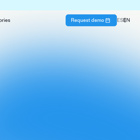
ories
Request demo
ES
EN