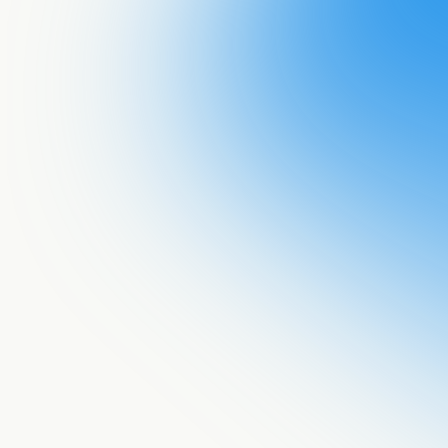
Acepto recib
email!
He leído la
p
procese mis 