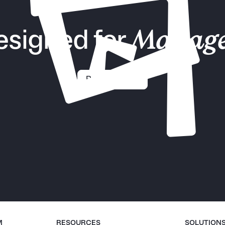
esigned for
Manage
Request demo
M
RESOURCES
SOLUTION