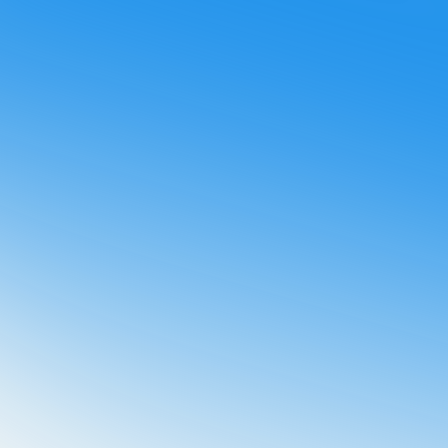
ir otras comunicaciones de Booster.
¡Enviaremos la guía a tu
olítica de privacidad
y acepto que Booster almacene y
datos personales.
*