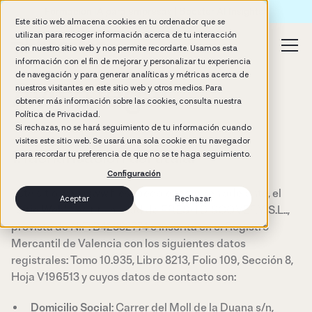
Formación IA para empresas | Booster AI Insights
Este sitio web almacena cookies en tu ordenador que se
utilizan para recoger información acerca de tu interacción
con nuestro sitio web y nos permite recordarte. Usamos esta
información con el fin de mejorar y personalizar tu experiencia
de navegación y para generar analíticas y métricas acerca de
Aviso legal
nuestros visitantes en este sitio web y otros medios. Para
obtener más información sobre las cookies, consulta nuestra
Política de Privacidad.
Si rechazas, no se hará seguimiento de tu información cuando
visites este sitio web. Se usará una sola cookie en tu navegador
1. Identificación del titular
para recordar tu preferencia de que no se te haga seguimiento.
Configuración
Este sitio web www.freshpeople.team, (en adelante, el
Aceptar
Rechazar
“
Sitio Web
”) es titularidad de FRESH DISCOVERY, S.L..,
provista de NIF: B42832774 e inscrita en el Registro
Mercantil de Valencia con los siguientes datos
registrales: Tomo 10.935, Libro 8213, Folio 109, Sección 8,
Hoja V196513 y cuyos datos de contacto son:
Domicilio Social
: Carrer del Moll de la Duana s/n,