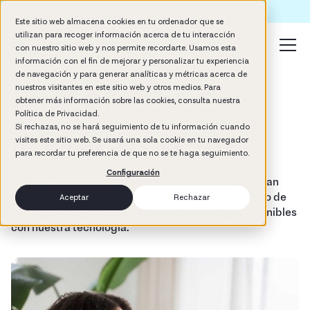
Formación IA para empresas | Booster AI Insights
Este sitio web almacena cookies en tu ordenador que se
utilizan para recoger información acerca de tu interacción
con nuestro sitio web y nos permite recordarte. Usamos esta
información con el fin de mejorar y personalizar tu experiencia
de navegación y para generar analíticas y métricas acerca de
Historias de
nuestros visitantes en este sitio web y otros medios. Para
obtener más información sobre las cookies, consulta nuestra
Política de Privacidad.
impacto real
Si rechazas, no se hará seguimiento de tu información cuando
visites este sitio web. Se usará una sola cookie en tu navegador
para recordar tu preferencia de que no se te haga seguimiento.
Configuración
Explora cómo organizaciones de alto rendimiento han
logrado reducir la rotación, aumentar el rendimiento de
Aceptar
Rechazar
sus objetivos y construir hábitos de liderazgo sostenibles
con nuestra tecnología.