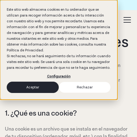
Formación IA para empresas | Booster AI Insights
Este sitio web almacena cookies en tu ordenador que se
utilizan para recoger información acerca de tu interacción
con nuestro sitio web y nos permite recordarte. Usamos esta
información con el fin de mejorar y personalizar tu experiencia
de navegación y para generar analíticas y métricas acerca de
Política de Cookies
nuestros visitantes en este sitio web y otros medios. Para
obtener más información sobre las cookies, consulta nuestra
Política de Privacidad.
Si rechazas, no se hará seguimiento de tu información cuando
visites este sitio web. Se usará una sola cookie en tu navegador
En el presente Sitio Web,
www.freshpeople.team
(en
para recordar tu preferencia de que no se te haga seguimiento.
adelante, el “
Sitio Web
”) utilizamos cookies u otras
Configuración
herramientas de seguimiento y rastreo para recabar
información acerca del uso que los/as usuarios/as
Aceptar
Rechazar
realizan del Sitio Web.
1. ¿Qué es una cookie?
Una cookie es un archivo que se instala en el navegador
de tu dispositivo (ordenador, móvil, etc.) con la finalidad