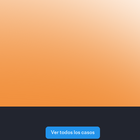
quipos?*
del momento.
 confusión.
 negocio, se
larmente.
Ver todos los casos