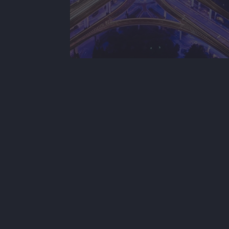
-50%
con la
Reducción en la rotación de talento clave
para el crecimiento.