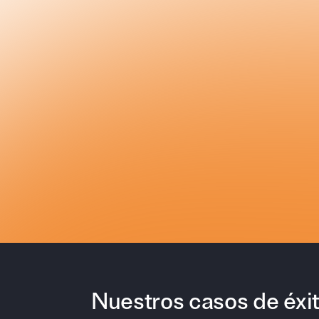
01
/04
Cuando camb
¿Tienen visi
Cada equip
Los manager
Los manage
anticipan ex
Next questi
Nuestros casos de éxi