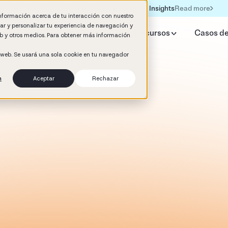
Read more
Formación IA para empresas | Booster AI Insights
información acerca de tu interacción con nuestro
rar y personalizar tu experiencia de navegación y
qué Booster
IA HR Estudio
Recursos
Casos de
web y otros medios. Para obtener más información
o web. Se usará una sola cookie en tu navegador
n
Aceptar
Rechazar