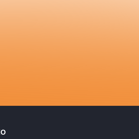
ian las prioridades del negocio, ¿qué pasa en los e
ón clara o apagan fuegos?
o
interpreta las prioridades
según lo que le llega o lo urgente 
s suelen aclarar prioridades cuando el
cambio
ya ha generado
rs
conectan el trabajo del equipo
con lo que está pasando en el
plicando el contexto y ajustan prioridades con el equipo regu
on
to