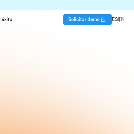
 éxito
Solicitar demo
ES
EN