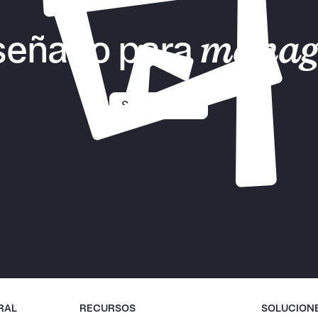
señado para
manag
Solicitar demo
RAL
RECURSOS
SOLUCION