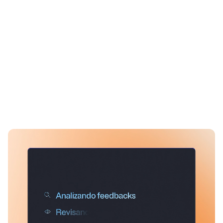
reunión para evitar improvisaciones y silencios
incómodos.
Captura de feedback al momento
Guarda insights, dudas o situaciones en segundos desde
Slack o Teams para no olvidarlos nunca.
Radar de riesgos y oportunidades
Detecta señales tempranas de desalineación o desgaste
antes de que se conviertan en un problema real para los
resultados de tu equipo.