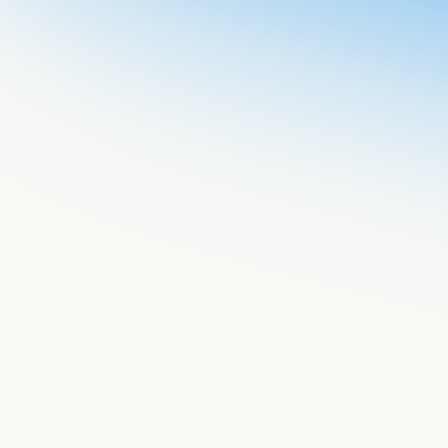
managers no lideran
feedback
rotación
inversión perdida