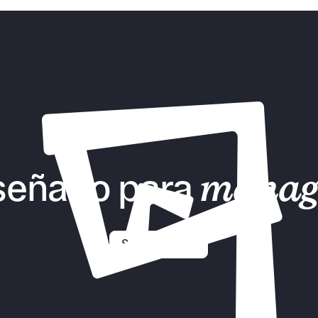
señado para
manag
Solicitar demo