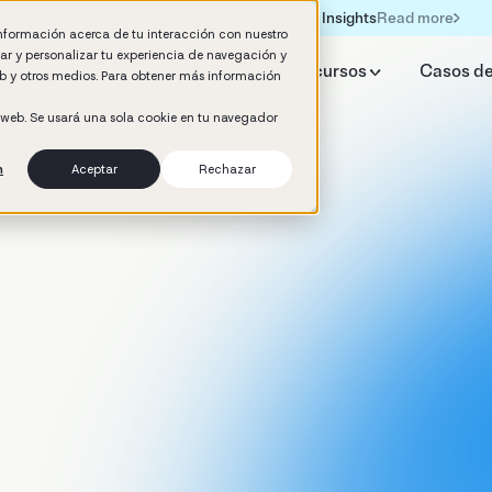
Read more
Formación IA para empresas | Booster AI Insights
información acerca de tu interacción con nuestro
rar y personalizar tu experiencia de navegación y
qué Booster
IA HR Estudio
Recursos
Casos de
web y otros medios. Para obtener más información
o web. Se usará una sola cookie en tu navegador
n
Aceptar
Rechazar