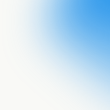
Acepto recib
a tu email!
He leído la
p
procese mis 