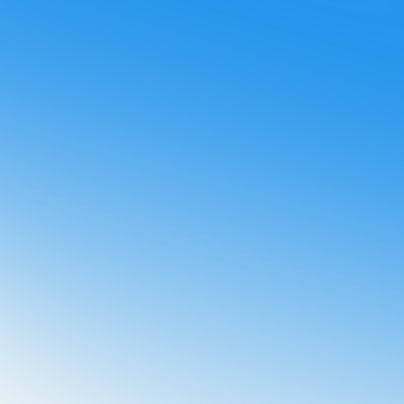
ir otras comunicaciones de Booster.
¡Te enviaremos el video
olítica de privacidad
y acepto que Booster almacene y
datos personales.
*