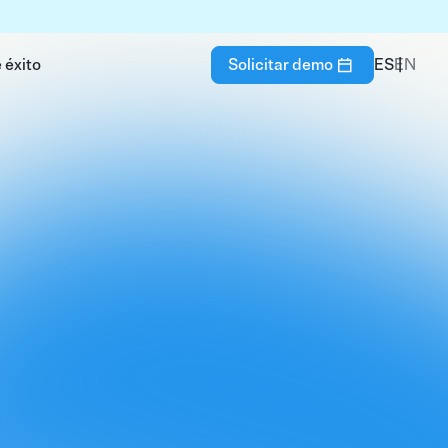
 éxito
Solicitar demo
ES
EN