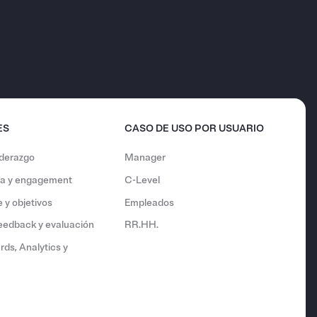
ES
CASO DE USO POR USUARIO
iderazgo
Manager
ura y engagement
C-Level
 y objetivos
Empleados
feedback y evaluación
RR.HH.
ds, Analytics y