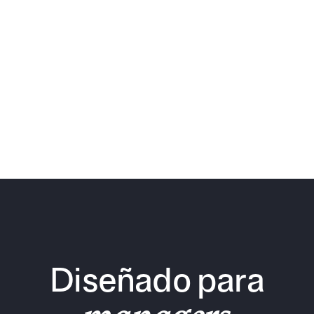
Guía
The Talent Roadmap
Diseña tu roadmap de talento con un plan estratégico
para RRHH. Define objetivos, prioridades y acciones para
gestionar a tus equipos.
Diseñado para