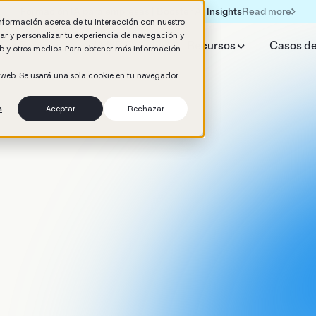
Read more
Formación IA para empresas | Booster AI Insights
información acerca de tu interacción con nuestro
rar y personalizar tu experiencia de navegación y
qué Booster
IA HR Estudio
Recursos
Casos de
web y otros medios. Para obtener más información
o web. Se usará una sola cookie en tu navegador
n
Aceptar
Rechazar