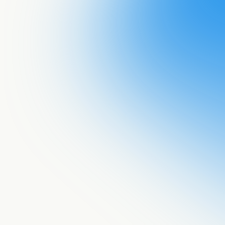
Acepto recib
documento a 
He leído la
p
procese mis 