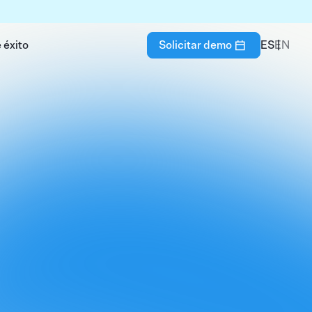
 éxito
Solicitar demo
ES
EN