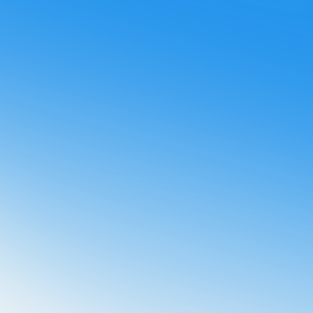
ir otras comunicaciones de Booster.
¡Te enviaremos el
tu email!
olítica de privacidad
y acepto que Booster almacene y
datos personales.
*