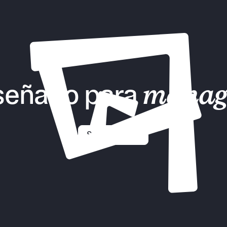
señado para
manag
Solicitar demo