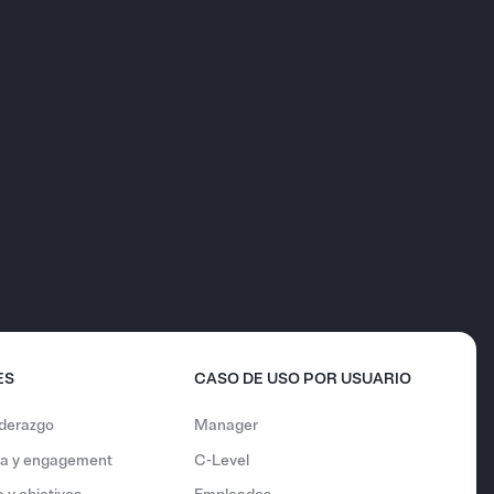
ES
CASO DE USO POR USUARIO
iderazgo
Manager
ura y engagement
C-Level