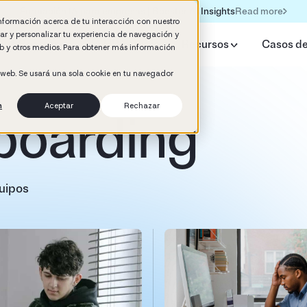
Read more
Formación IA para empresas | Booster AI Insights
información acerca de tu interacción con nuestro
rar y personalizar tu experiencia de navegación y
qué Booster
IA HR Estudio
Recursos
Casos de
web y otros medios. Para obtener más información
o web. Se usará una sola cookie en tu navegador
n
Aceptar
Rechazar
boarding
uipos