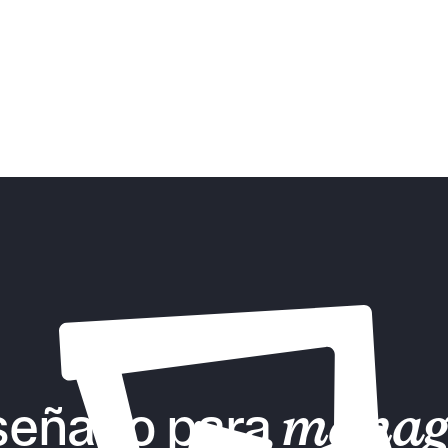
señado para
manag