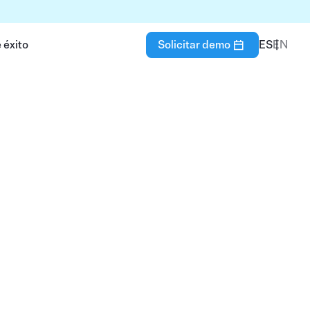
 éxito
Solicitar demo
ES
EN