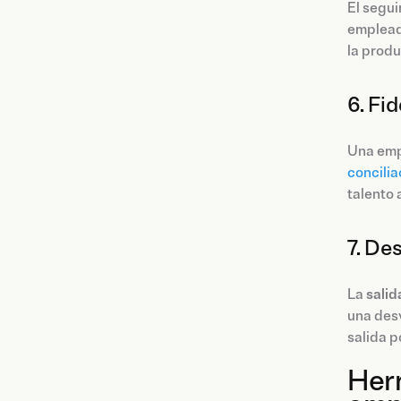
El segui
emplead
la produ
6. Fid
Una empr
concilia
talento 
7. De
La
salid
una desv
salida p
Herr