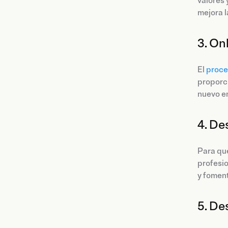
valores 
mejora l
3. On
El
proce
proporci
nuevo en
4. De
Para que
profesi
y foment
5. De