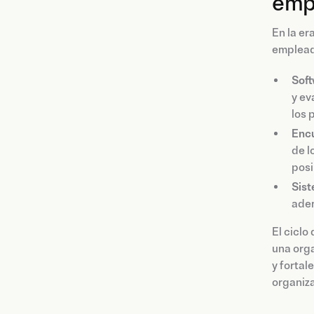
emp
En la er
emplead
Soft
y ev
los 
Encu
de l
posi
Sist
adem
El ciclo
una orga
y fortal
organiza