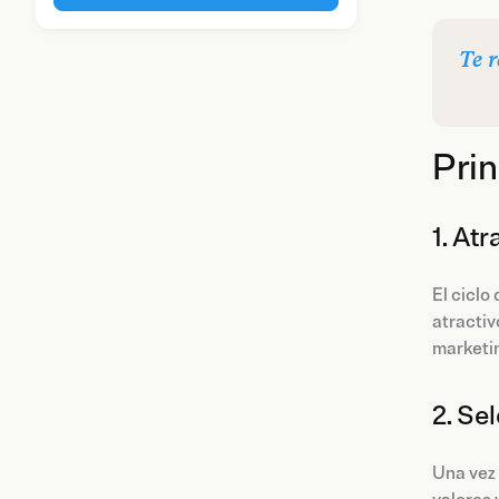
Te 
Prin
1. At
El ciclo
atractiv
marketin
2. Se
Una vez 