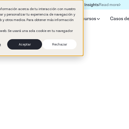
Read more
Formación IA para empresas | Booster AI Insights
información acerca de tu interacción con nuestro
rar y personalizar tu experiencia de navegación y
qué Booster
IA HR Estudio
Recursos
Casos de
web y otros medios. Para obtener más información
o web. Se usará una sola cookie en tu navegador
n
Aceptar
Rechazar
d
ement