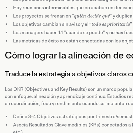
Hay
reuniones interminables
que no acaban en decision
Los proyectos se frenan en “
quién decide qué
” y duplic
Los objetivos cambian sin aviso y el “
todo es prioritario
”
Los managers hacen 1:1 “cuando se puede” y
no hay fee
Las métricas de éxito no están conectadas con los
objet
Cómo lograr la alineación de e
Traduce la estrategia a objetivos claros 
Los OKR (Objectives and Key Results) son un marco popular 
con enfoque, alineación y aprendizaje continuo. Estudios r
en coordinación, foco y rendimiento cuando se implantan c
Define 3–4 Objetivos estratégicos por trimestre/semestr
Asocia Resultados Clave medibles (KRs) conectados a K
etc.).