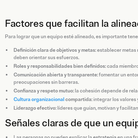
Factores que facilitan la aline
Para lograr que un equipo esté alineado, es importante tener
Definición clara de objetivos y metas
: establecer metas
deben orientar sus esfuerzos.
Roles y responsabilidades bien definidos
: cada miembro
Comunicación abierta y transparente
: fomentar un ent
preocupaciones sin barreras.
Confianza y respeto mutuo
: la cohesión depende de rela
Cultura organizacional
compartida
: integrar los valores
Liderazgo efectivo
: líderes que guían, motivan y facilit
Señales claras de que un equi
Las personas no pueden explicar la
estrategia
en una fr