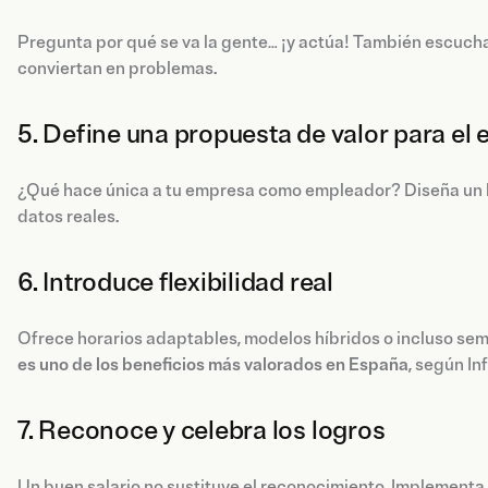
Pregunta por qué se va la gente… ¡y actúa! También escucha
conviertan en problemas.
5. Define una propuesta de valor para e
¿Qué hace única a tu empresa como empleador? Diseña un
datos reales.
6. Introduce flexibilidad real
Ofrece horarios adaptables, modelos híbridos o incluso sema
es uno de los beneficios más valorados en España
, según In
7. Reconoce y celebra los logros
Un buen salario no sustituye el reconocimiento. Implementa 