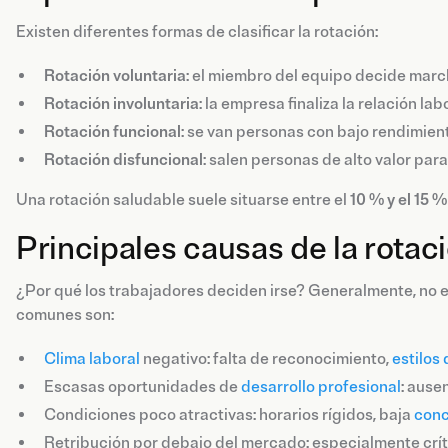
Existen diferentes formas de clasificar la rotación:
Rotación voluntaria
: el miembro del equipo decide march
Rotación involuntaria
: la empresa finaliza la relación labo
Rotación funcional
: se van personas con bajo rendimient
Rotación disfuncional
: salen personas de alto valor par
Una rotación saludable suele situarse entre el
10 % y el 15 %
Principales causas de la rotac
¿Por qué los trabajadores deciden irse? Generalmente, no e
comunes son:
Clima laboral
negativo: falta de reconocimiento,
estilos 
Escasas oportunidades de
desarrollo profesional
: ause
Condiciones poco atractivas: horarios rígidos, baja
conc
Retribución por debajo del mercado: especialmente crí