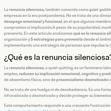
La
renuncia silenciosa
, también conocida como
quiet quitti
empresas en la era postpandemia. No se trata de una dimisió
desapego emocional y funcional
, en el que algunos miembr
compromiso ni implicación.A pesar de su popularidad, mucha
prevenirla. En este artículo analizamos
qué es la renuncia si
organización y
5 estrategias para prevenirla
desde el ámbito
implementando una estrategia de personas que impulse la m
¿Qué es la renuncia silenciosa
La
renuncia silenciosa
, o quiet quitting, es un fenómeno lab
empleo,
reducen su implicación emocional, cognitiva y prod
de absentismo físico, sino de
presencialismo desmotivado
:
No se trata de una huelga ni de desobediencia. Es una form
infravalorado o desmotivado y decide proteger su bienestar 
Este comportamiento responde a una creciente frustración a