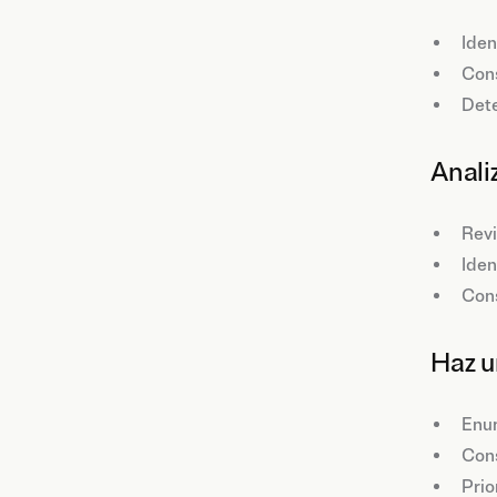
Iden
Cons
Dete
Anali
Revi
Iden
Cons
Haz u
Enum
Cons
Prio