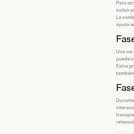
Para atr
incluir 
La combi
ayuda 
Fase
Una vez 
puede in
Estos pr
también 
Fase
Durante 
interacc
transpar
retenció