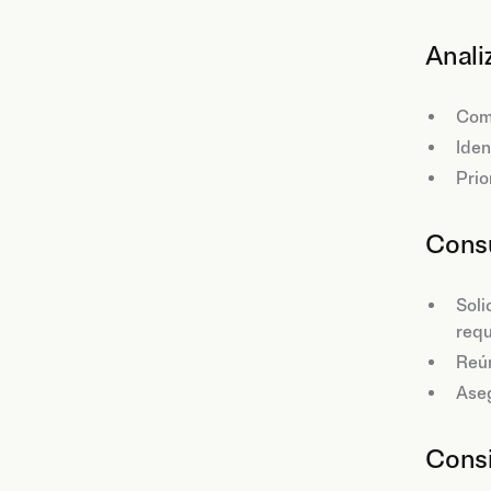
Anali
Comp
Iden
Prio
Consu
Soli
requ
Reún
Aseg
Consi