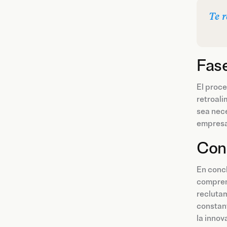
Te 
Fase
El proce
retroali
sea nece
empresa
Con
En concl
comprend
reclutam
constant
la innov