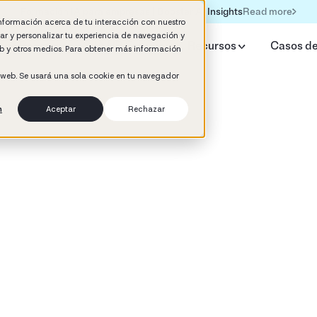
Read more
Formación IA para empresas | Booster AI Insights
información acerca de tu interacción con nuestro
rar y personalizar tu experiencia de navegación y
qué Booster
IA HR Estudio
Recursos
Casos de
web y otros medios. Para obtener más información
o web. Se usará una sola cookie en tu navegador
n
Aceptar
Rechazar
d
& Onboarding