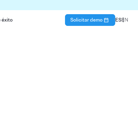
 éxito
Solicitar demo
ES
EN