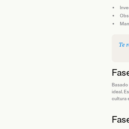
Inve
Obse
Mant
Te 
Fase
Basado e
ideal. E
cultura
Fase