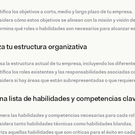
tifica los objetivos a corto, medio y largo plazo de tu empresa.
idera cómo estos objetivos se alinean con la misión y visión d
rmina qué roles o habilidades son necesarios para alcanzar es
za tu estructura organizativa
sa la estructura actual de tu empresa, incluyendo los diferen
tifica los roles existentes y las responsabilidades asociadas 
idera si hay áreas que están subrepresentadas o que requiere
na lista de habilidades y competencias cla
era las habilidades y competencias necesarias para cada rol
idera tanto habilidades técnicas como habilidades blandas.
riza aquellas habilidades que son críticas para el éxito en cada