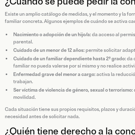
¿Cuándo se puede pedir la conci
Existe un amplio catálogo de medidas, y el momento y la for
familiar concreta. Algunos ejemplos de cuándo se activa c
Nacimiento o adopción de un hijo/a:
da acceso al permis
parental.
Cuidado de un menor de 12 años:
permite solicitar adap
Cuidado de un familiar dependiente hasta 2º grado:
da 
familiar no pueda valerse por sí mismo y no realice activ
Enfermedad grave del menor a cargo:
activa la reducci
trabajan.
Ser víctima de violencia de género, sexual o terrorismo:
movilidad.
Cada situación tiene sus propios requisitos, plazos y duració
necesidad antes de solicitar nada.
¿Quién tiene derecho a la conci