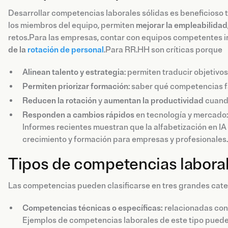
Desarrollar competencias laborales sólidas es beneficioso t
los miembros del equipo, permiten
mejorar la empleabilidad
retos.Para las empresas, contar con equipos competentes 
de la
rotación de personal
.Para RR.HH son críticas porque
Alinean talento y estrategia
: permiten traducir objetiv
Permiten priorizar formación
: saber qué competencias fa
Reducen la rotación
y
aumentan la productividad
cuando
Responden a cambios rápidos
en tecnología y mercado: 
Informes recientes muestran que la alfabetización en IA 
crecimiento y formación para empresas y profesionales.
Tipos de competencias labora
Las competencias pueden clasificarse en tres grandes cate
Competencias técnicas o específicas:
relacionadas con 
Ejemplos de competencias laborales de este tipo pueden