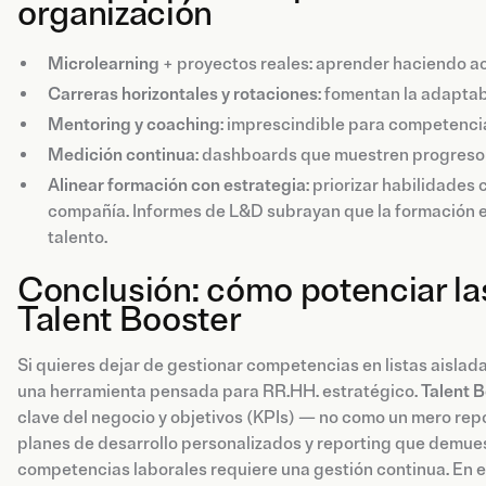
organización
Microlearning
+ proyectos reales: aprender haciendo ace
Carreras horizontales y rotaciones
: fomentan la adaptab
Mentoring y coaching
: imprescindible para competencia
Medición continua
: dashboards que muestren progreso 
Alinear formación con estrategia
: priorizar habilidades 
compañía. Informes de L&D subrayan que la formación en 
talento.
Conclusión: cómo potenciar la
Talent Booster
Si quieres dejar de gestionar competencias en listas aislad
una herramienta pensada para RR.HH. estratégico.
Talent 
clave del negocio y objetivos (KPIs) — no como un mero repo
planes de desarrollo personalizados y reporting que demues
competencias laborales requiere una gestión continua. En e