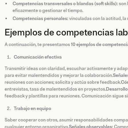
Competencias transversales o blandas (soft skills):
son 
eficazmente o gestionar el tiempo.
Competencias personales:
vinculadas con la actitud, la
Ejemplos de competencias lab
A continuación, te presentamos
10 ejemplos de competenci
Comunicación efectiva
Transmitir ideas con claridad, escuchar activamente y adap
para evitar malentendidos y mejorar la colaboración.
Señale
reuniones con acciones; solicita y actúa sobre feedback.
Cóm
entrevistas, tasa de malentendidos en proyectos.
Desarrollo
feedback y plantillas para reuniones. Comunicación sigue 
Trabajo en equipo
Saber cooperar con otros, asumir responsabilidades comparti
cualquier entorno organizativo.
Señales observables:
Compro