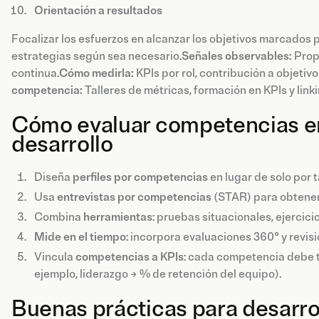
Orientación a resultados
Focalizar los esfuerzos en alcanzar los objetivos marcados p
estrategias según sea necesario.
Señales observables:
Propu
continua.
Cómo medirla:
KPIs por rol, contribución a objeti
competencia:
Talleres de métricas, formación en KPIs y link
Cómo evaluar competencias en
desarrollo
Diseña
perfiles por competencias
en lugar de solo por 
Usa
entrevistas por competencias
(STAR) para obtener
Combina
herramientas
: pruebas situacionales, ejercic
Mide en el tiempo
: incorpora evaluaciones 360° y revisi
Vincula
competencias
a KPIs
: cada competencia debe t
ejemplo, liderazgo → % de retención del equipo).
Buenas prácticas para desarro