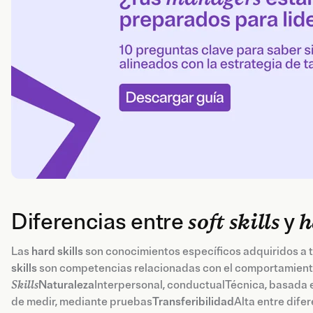
Diferencias entre
soft skills
y
h
Las
hard skills
son conocimientos específicos adquiridos a t
skills
son competencias relacionadas con el comportamiento 
Skills
Naturaleza
Interpersonal, conductualTécnica, basada
de medir, mediante pruebas
Transferibilidad
Alta entre dife