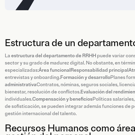
Estructura de un departament
La
estructura del departamento de RRHH
puede variar cons
sector y su grado de madurez digital. No obstante, en térmi
especializadas:
Área funcionalResponsabilidad principalAtr
entrevistas y onboarding.
Formación y desarrollo
Planes form
administrativa
Contratos, nóminas, seguros sociales, licenci
bienestar, resolución de conflictos.
Evaluación del rendimie
individuales.
Compensación y beneficios
Políticas salariale
de sofisticación, se pueden integrar además funciones de peo
gestión internacional del talento.
Recursos Humanos como área es