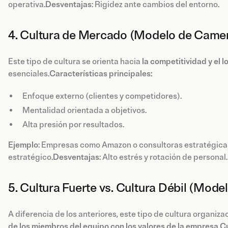
operativa.
Desventajas
: Rigidez ante cambios del entorno.
4. Cultura de Mercado (Modelo de Came
Este tipo de cultura se orienta hacia
la competitividad y el l
esenciales.
Características principales:
Enfoque externo (clientes y competidores).
Mentalidad orientada a objetivos.
Alta presión por resultados.
Ejemplo
: Empresas como Amazon o consultoras estratégica
estratégico.
Desventajas
: Alto estrés y rotación de personal.
5. Cultura Fuerte vs. Cultura Débil (Mod
A diferencia de los anteriores, este tipo de cultura organiza
de los miembros del equipo con los valores de la empresa
.
Cu