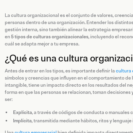
La cultura organizacional es el conjunto de valores, creenc
personas dentro de una organización. Entender los distinto
gestión interna, sino también alinear la estrategia empresar
en
5 tipos de culturas organizacionales
, incluyendo el reco
cuál se adapta mejor a tu empresa.
¿Qué es una cultura organizac
Antes de entrar en los tipos, es importante definir la
cultura
símbolos y creencias que influyen en el comportamiento d
intangible, tiene un impacto directo en los resultados del ne
forma en que las personas se relacionan, toman decisiones 
ser:
Explícita
, a través de códigos de conducta o manuales c
Implícita
, transmitida mediante hábitos, ritos y lenguaje 
Una
cultura empresarial
bien definida impacta directamente e