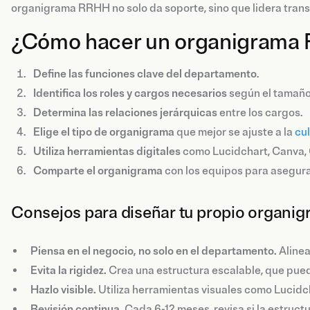
organigrama RRHH no solo da soporte, sino que lidera tran
¿Cómo hacer un organigrama 
Define las funciones clave del departamento
.
Identifica los roles y cargos necesarios
según el tamaño
Determina las relaciones jerárquicas
entre los cargos.
Elige el tipo de organigrama
que mejor se ajuste a la
cu
Utiliza herramientas digitales
como Lucidchart, Canva, 
Comparte el organigrama
con los equipos para asegura
Consejos para diseñar tu propio organ
Piensa en el negocio, no solo en el departamento.
Alinea
Evita la rigidez.
Crea una estructura escalable, que pued
Hazlo visible.
Utiliza herramientas visuales como Lucidch
Revisión continua.
Cada 6-12 meses, revisa si la estruct