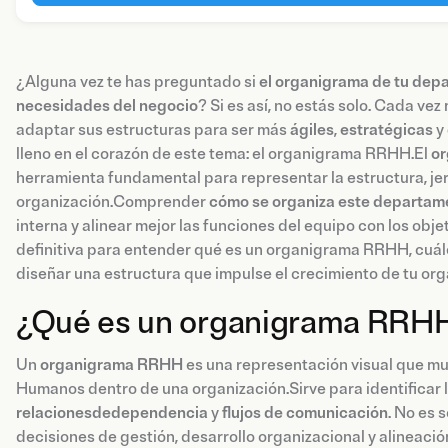
¿Alguna vez te has preguntado si
el organigrama de tu dep
necesidades del negocio
? Si es así, no estás solo. Cada v
adaptar sus estructuras para ser más
ágiles
,
estratégicas
y
lleno en el corazón de este tema: el organigrama RRHH.El
o
herramienta fundamental para representar la estructura, jer
organización.Comprender
cómo se organiza este departam
interna y alinear mejor las funciones del equipo con los obje
definitiva para entender qué es un organigrama RRHH, cuále
diseñar una estructura que impulse el crecimiento de tu org
¿Qué es un organigrama RRH
Un
organigrama RRHH
es una representación visual que mue
Humanos dentro de una organización.Sirve para identificar 
relacionesdedependencia
y
flujos de comunicación
. No es 
decisiones de gestión, desarrollo organizacional y alineació