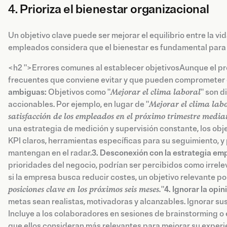
4.
Prioriza el bienestar organizacional
Un objetivo clave puede ser mejorar el equilibrio entre la vi
empleados considera que el bienestar es fundamental par
<h2 ">Errores comunes al establecer objetivosAunque el pro
frecuentes que conviene evitar y que pueden comprometer e
ambiguas:
Objetivos como "
Mejorar el clima laboral
" son d
accionables. Por ejemplo, en lugar de "
Mejorar el clima lab
satisfacción de los empleados en el próximo trimestre median
una estrategia de medición y supervisión constante, los ob
KPI claros, herramientas específicas para su seguimiento, y 
mantengan en el radar.
3. Desconexión con la estrategia emp
prioridades del negocio, podrían ser percibidos como irrelev
si la empresa busca reducir costes, un objetivo relevante pod
posiciones clave en los próximos seis meses.
"
4.
Ignorar la opi
metas sean realistas, motivadoras y alcanzables. Ignorar su
Incluye a los colaboradores en sesiones de brainstorming o 
que ellos consideran más relevantes para mejorar su experie