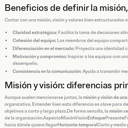
Beneficios de definir la misión,
Contar con una misión, visión y valores bien estructurados 
Claridad estratégica:
Facilita la toma de decisiones ali
Cohesión del equipo:
Los miembros del equipo comparten
Diferenciación en el mercado:
Proyecta una identidad cl
Motivación y compromiso:
Inspirar a los equipos con una
desempeño.
Consistencia en la comunicación:
Ayuda a transmitir men
Misión y visión: diferencias pr
Aunque suelen mencionarse juntas, la
misión y visión de un
organizativa. Entender bien esta diferencia es clave para de
objetivos a corto y largo plazo.De forma sencilla, la
misión
se
de la organización.AspectoMisiónVisión
Enfoque
PresenteF
hacia dónde quiere llegar
Horizonte temporal
Corto y medio 