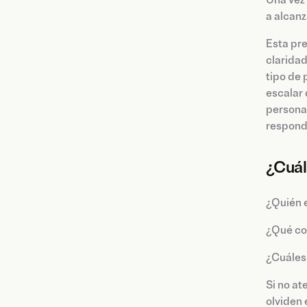
Una vez 
a alcanz
Esta pr
claridad
tipo de 
escalar 
personas
respond
¿Cuál
¿Quién e
¿Qué co
¿Cuáles 
Si no at
olviden 