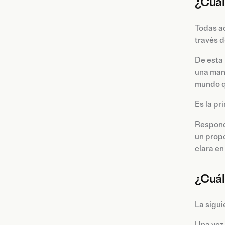
¿Cuál
Todas a
través d
De esta 
una man
mundo q
Es la p
Responde
un propó
clara en
¿Cuál
La sigui