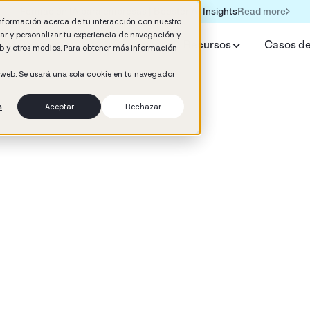
Read more
Formación IA para empresas | Booster AI Insights
información acerca de tu interacción con nuestro
rar y personalizar tu experiencia de navegación y
qué Booster
IA HR Estudio
Recursos
Casos de
web y otros medios. Para obtener más información
o web. Se usará una sola cookie en tu navegador
n
Aceptar
Rechazar
d
a de empresa