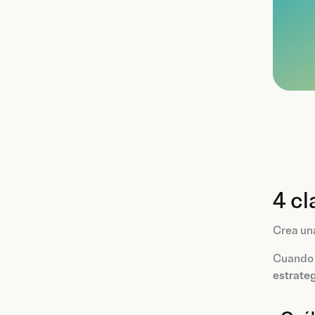
4 cl
Crea una
Cuando q
estrate