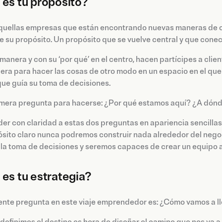
 es tu propósito?
quellas empresas que están encontrando nuevas maneras de co
e su propósito. Un propósito que se vuelve central y que conect
manera y con su ‘por qué’ en el centro, hacen partícipes a clie
era para hacer las cosas de otro modo en un espacio en el qu
ue guía su toma de decisiones.
rimera pregunta para hacerse: ¿Por qué estamos aquí? ¿A dón
r con claridad a estas dos preguntas en apariencia sencillas 
sito claro nunca podremos construir nada alrededor del negoc
 la toma de decisiones y seremos capaces de crear un equipo a
 es tu estrategia?
ente pregunta en este viaje emprendedor es: ¿Cómo vamos a ll