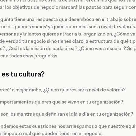
definimos el destino es hora de diseñar el camino que nos va 
ar los objetivos de negocio marcará las pautas para seguir cons
egunta tiene una respuesta que desemboca en el trabajo sobre
 en el ‘quiénes somos’ y ‘quién queremos ser’ a nivel de valor
personas y talentos quieres atraer a tu organización.
¿Cómo vas
de verdad tu negocio si no tienes claro la estructura de qué 
? ¿Cuál es la misión de cada área? ¿Cómo vas a escalar? Se p
er a todas esas preguntas.
 es tu cultura?
res? o mejor dicho, ¿Quién quieres ser a nivel de valores?
mportamientos quieres que se vivan en tu organización?
son los mantras que definirán el día a día en tu organización?
endemos estas cuestiones nos arriesgamos a que nuestro equipo
el impacto real que pueden tener en el negocio.