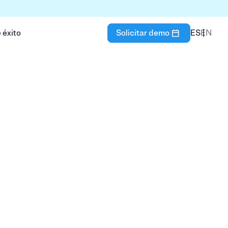
 éxito
Solicitar demo
ES
EN