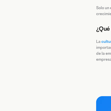
Solo un 
crecimie
¿Qué 
La
cultu
importan
de la em
empresa,