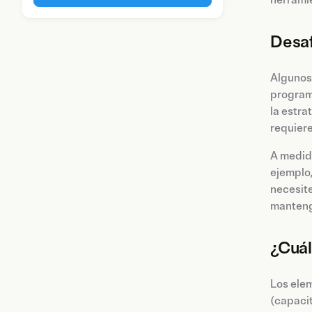
herramie
Desaf
Algunos
program
la estra
requiere
A medida
ejemplo,
necesite
mantenga
¿Cuál
Los elem
(capacit