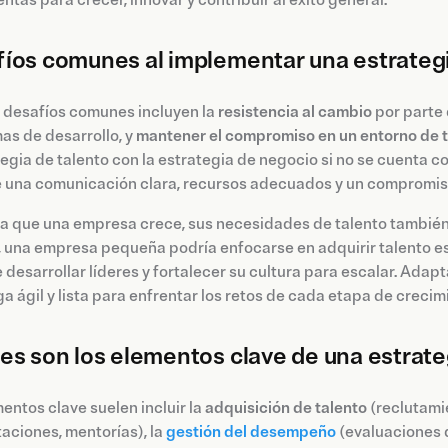
ntas para crecer, innovar y contribuir al éxito general.
íos comunes al implementar una estrategi
 desafíos comunes incluyen la
resistencia al cambio
por parte 
as de desarrollo, y
mantener el compromiso en un entorno de t
tegia de talento con la estrategia de negocio si no se cuenta c
 una comunicación clara, recursos adecuados y un compromiso 
 que una empresa crece, sus necesidades de talento también ca
 una empresa pequeña podría enfocarse en adquirir talento es
 desarrollar líderes y fortalecer su cultura para escalar. Adap
 ágil y lista para enfrentar los retos de cada etapa de crecim
es son los elementos clave de una estrate
entos clave suelen incluir la
adquisición de talento
(reclutamie
aciones, mentorías), la
gestión del desempeño
(evaluaciones 