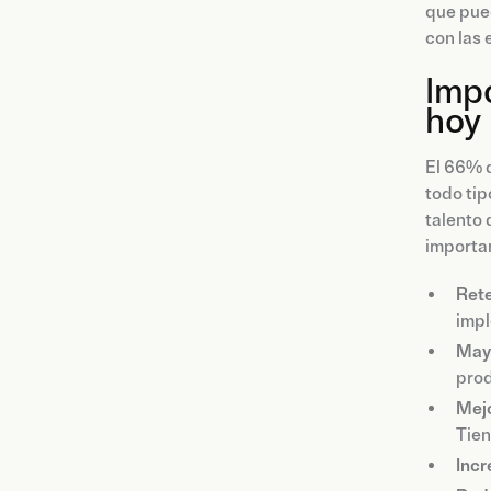
que pued
con las 
Impo
hoy
El 66% d
todo tip
talento
importan
Rete
impl
Mayo
prod
Mejo
Tien
Incr