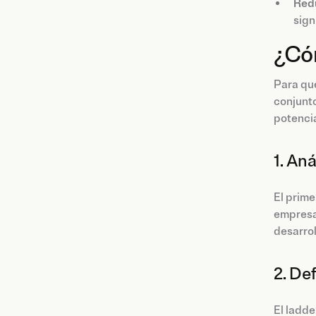
Redu
sign
¿Cóm
Para qu
conjunto
potenci
1. An
El prime
empresa.
desarrol
2. De
El ladde