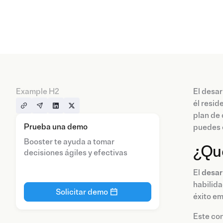
Example H2
El desar
él resid
plan de 
Prueba una demo
puedes e
Booster te ayuda a tomar
¿Qué
decisiones ágiles y efectivas
El
desar
habilida
Solicitar demo
éxito em
Este con