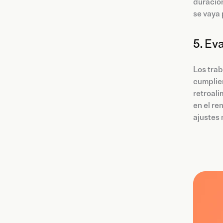
duración
se vaya
5. Ev
Los tra
cumplien
retroali
en el re
ajustes 