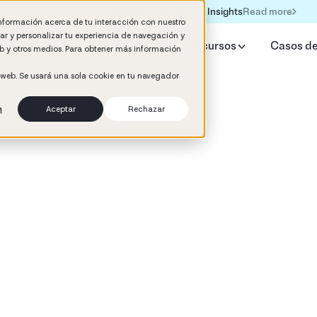
Read more
Formación IA para empresas | Booster AI Insights
información acerca de tu interacción con nuestro
rar y personalizar tu experiencia de navegación y
qué Booster
IA HR Estudio
Recursos
Casos de
web y otros medios. Para obtener más información
o web. Se usará una sola cookie en tu navegador
n
Aceptar
Rechazar
d
llo del talento