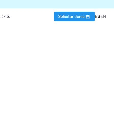
 éxito
Solicitar demo
ES
EN