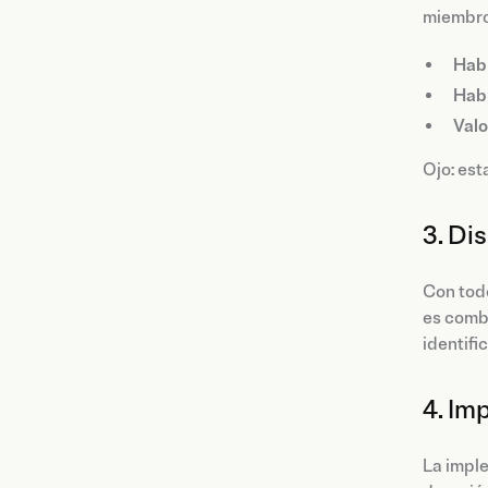
miembros
Habi
Habi
Valo
Ojo: est
3. Di
Con todo
es combi
identifi
4. Im
La impl