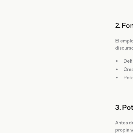
2. Fo
El emplo
discurso
Defi
Crea
Pote
3. Po
Antes de
propia 