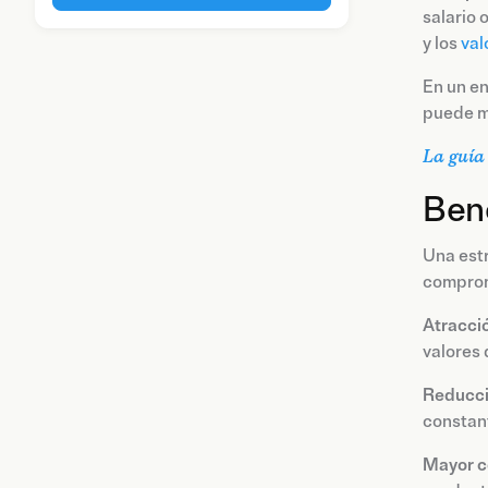
salario 
y los
val
En un en
puede ma
La guía 
Bene
Una estr
compromi
Atracció
valores 
Reducci
constan
Mayor c