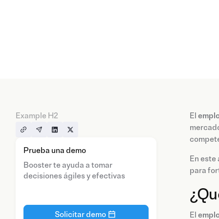
Example H2
El
emplo
mercado 
competen
Prueba una demo
En este 
Booster te ayuda a tomar
para for
decisiones ágiles y efectivas
¿Qu
Solicitar demo
El
emplo