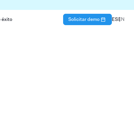
 éxito
Solicitar demo
ES
EN