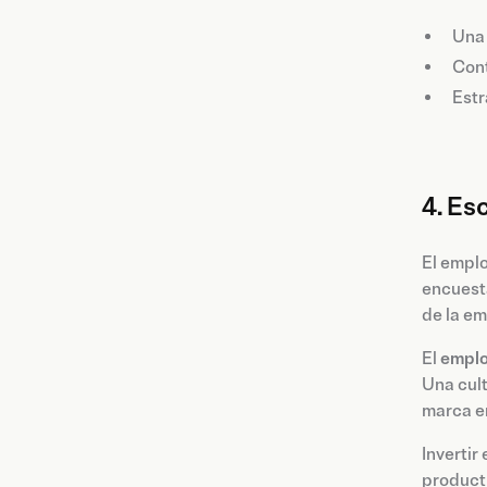
Una 
Cont
Estr
4. Es
El emplo
encuesta
de la em
El
emplo
Una cult
marca e
Inverti
producti