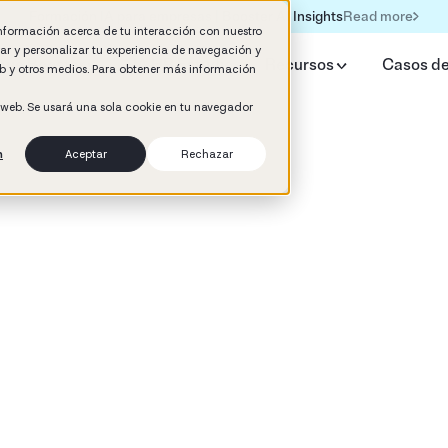
Read more
Formación IA para empresas | Booster AI Insights
información acerca de tu interacción con nuestro
rar y personalizar tu experiencia de navegación y
qué Booster
IA HR Estudio
Recursos
Casos de
web y otros medios. Para obtener más información
o web. Se usará una sola cookie en tu navegador
n
Aceptar
Rechazar
d
llo del talento