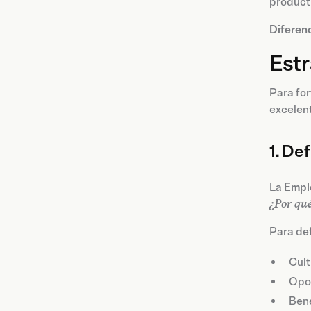
producti
Diferenc
Estr
Para for
excelent
1. De
La
Empl
¿Por qué
Para def
Cult
Opor
Bene