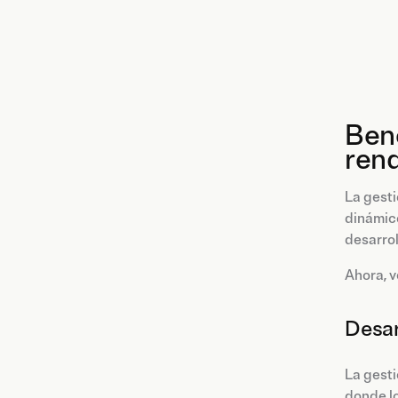
Bene
ren
La gesti
dinámico
desarrol
Ahora, v
Desar
La gesti
donde lo