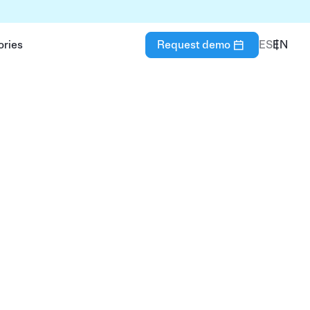
ories
Request demo
ES
EN