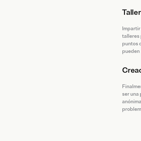
Talle
Imparti
talleres
puntos d
pueden 
Creac
Finalme
ser una 
anónima 
problem