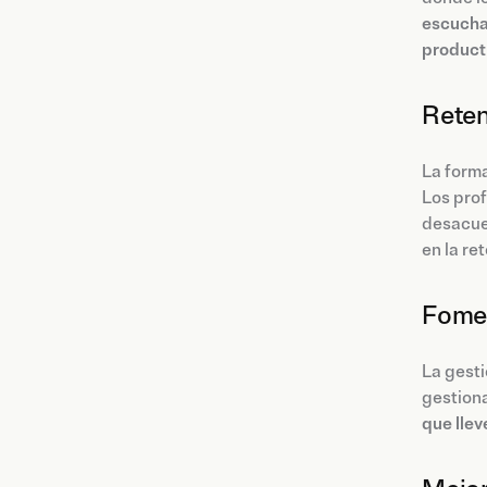
escucha
producti
Reten
La forma
Los pro
desacuer
en la re
Fomen
La gesti
gestiona
que llev