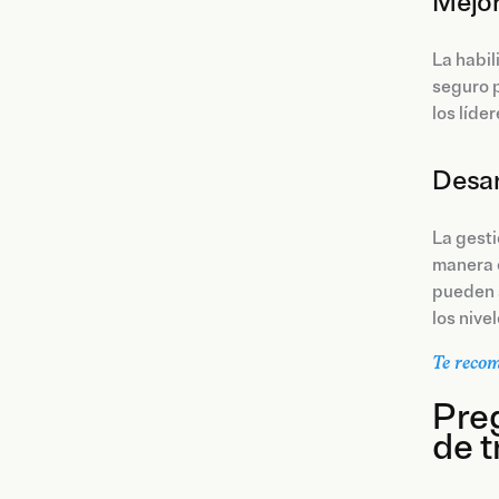
Mejor
La habil
seguro p
los líde
Desar
La gesti
manera 
pueden s
los nive
Te recom
Preg
de t