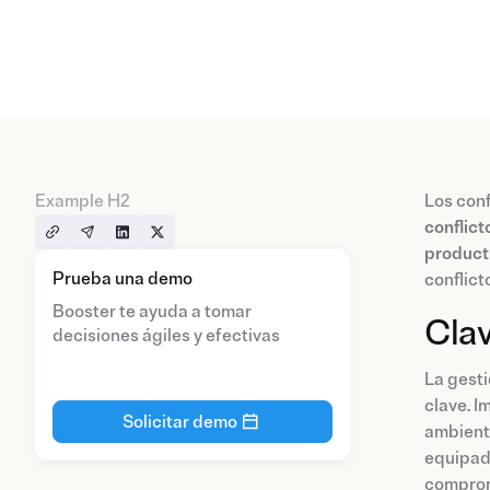
Example H2
Los conf
conflict
product
Prueba una demo
conflict
Booster te ayuda a tomar
Clav
decisiones ágiles y efectivas
La gesti
clave. I
Solicitar demo
ambiente
equipado
comprom