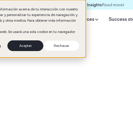
Read more
Formación IA para empresas | Booster AI Insights
información acerca de tu interacción con nuestro
rar y personalizar tu experiencia de navegación y
y Booster
AI HR Studio
Resources
Success st
web y otros medios. Para obtener más información
o web. Se usará una sola cookie en tu navegador
n
Aceptar
Rechazar
d
ement