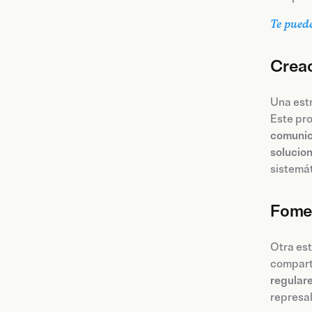
Te puede
Creac
Una estr
Este pro
comunic
solucio
sistemát
Fomen
Otra es
compart
regular
represal